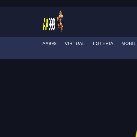
AA999
VIRTUAL
LOTERIA
MOBIL