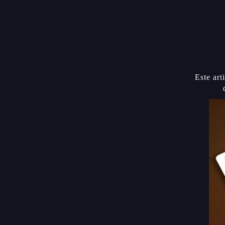
Este art