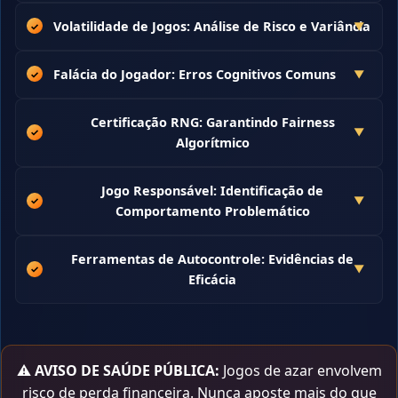
Volatilidade de Jogos: Análise de Risco e Variância
Falácia do Jogador: Erros Cognitivos Comuns
Certificação RNG: Garantindo Fairness
Algorítmico
Jogo Responsável: Identificação de
Comportamento Problemático
Ferramentas de Autocontrole: Evidências de
Eficácia
⚠️
AVISO DE SAÚDE PÚBLICA:
Jogos de azar envolvem
risco de perda financeira. Nunca aposte mais do que