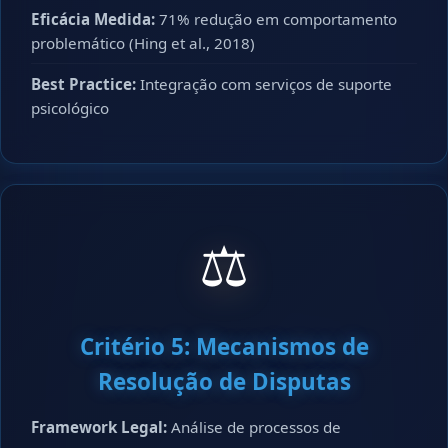
Eficácia Medida:
71% redução em comportamento
problemático (Hing et al., 2018)
Best Practice:
Integração com serviços de suporte
psicológico
⚖️
Critério 5: Mecanismos de
Resolução de Disputas
Framework Legal:
Análise de processos de