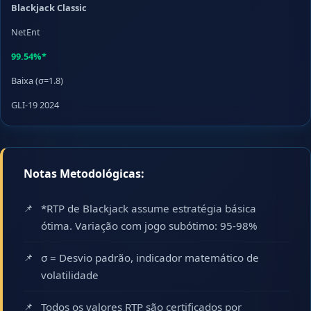
Blackjack Classic
NetEnt
99.54%*
Baixa (σ=1.8)
GLI-19 2024
Notas Metodológicas:
*RTP de Blackjack assume estratégia básica
ótima. Variação com jogo subótimo: 95-98%
σ = Desvio padrão, indicador matemático de
volatilidade
Todos os valores RTP são certificados por