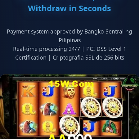
Withdraw in Seconds
Payment system approved by Bangko Sentral ng
Pilipinas
Real-time processing 24/7 | PCI DSS Level 1
Certification | Criptografia SSL de 256 bits