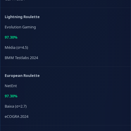
Lightning Roulette
Evolution Gaming
97.30%
Média (σ=4.5)
BMM Testlabs 2024
European Roulette
NetEnt
97.30%
Baixa (σ=2.7)
eCOGRA 2024