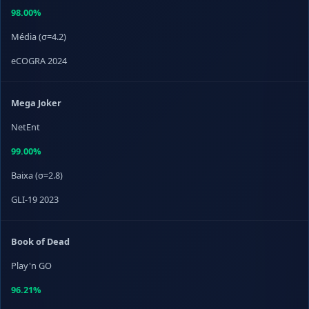
98.00%
Média (σ=4.2)
eCOGRA 2024
Mega Joker
NetEnt
99.00%
Baixa (σ=2.8)
GLI-19 2023
Book of Dead
Play'n GO
96.21%