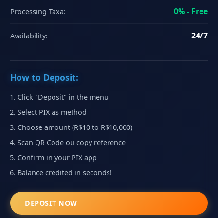
0% - Free
Processing Taxa:
24/7
Availability:
How to Deposit:
Click "Deposit" in the menu
Select PIX as method
Choose amount (R$10 to R$10,000)
Scan QR Code ou copy reference
Confirm in your PIX app
Balance credited in seconds!
DEPOSIT NOW