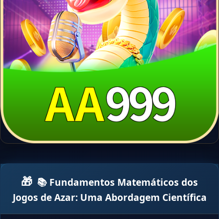
📚 Fundamentos Matemáticos dos
Jogos de Azar: Uma Abordagem Científica