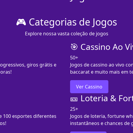
🎮 Categorias de Jogos
Explore nossa vasta coleção de jogos
🎯 Cassino Ao V
50+
ogressivos, giros grátis e
Jogos de cassino ao vivo com
oras!
baccarat e muito mais em t
Ver Cassino
🎫 Loteria & Fo
25+
e 100 esportes diferentes
Jogos de loteria, fortune w
os!
instantâneos e chances de 