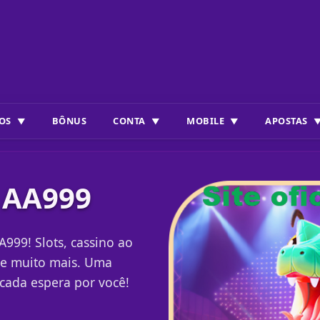
OS
BÔNUS
CONTA
MOBILE
APOSTAS
- AA999
999! Slots, cassino ao
a e muito mais. Uma
icada espera por você!