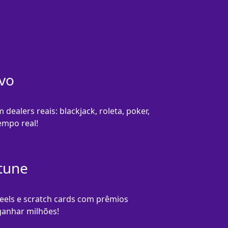
ivo
 dealers reais: blackjack, roleta, poker,
empo real!
rtune
heels e scratch cards com prêmios
ganhar milhões!