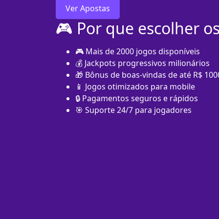
Ver Apostas
🎮 Por que escolher o
🎮 Mais de 2000 jogos disponíveis
💰 Jackpots progressivos milionários
🎁 Bônus de boas-vindas de até R$ 100
📱 Jogos otimizados para mobile
🔒 Pagamentos seguros e rápidos
🎯 Suporte 24/7 para jogadores