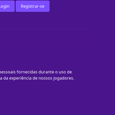
Login
Registrar-se
pessoais fornecidas durante o uso de
ua da experiência de nossos jogadores.