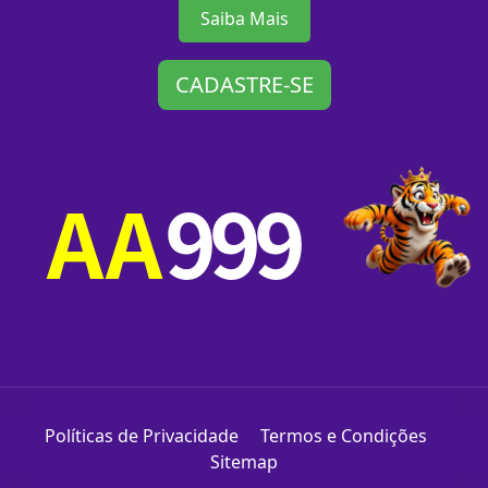
Saiba Mais
CADASTRE-SE
Políticas de Privacidade
Termos e Condições
Sitemap