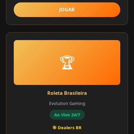
JOGAR
🏆
Roleta Brasileira
Evolution Gaming
Ao Vivo 24/7
🎯 Dealers BR