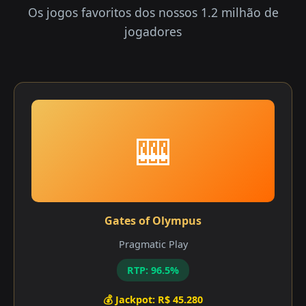
Os jogos favoritos dos nossos 1.2 milhão de
jogadores
🎰
Gates of Olympus
Pragmatic Play
RTP: 96.5%
💰 Jackpot: R$ 45.280