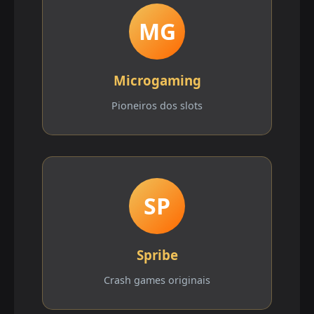
MG
Microgaming
Pioneiros dos slots
SP
Spribe
Crash games originais